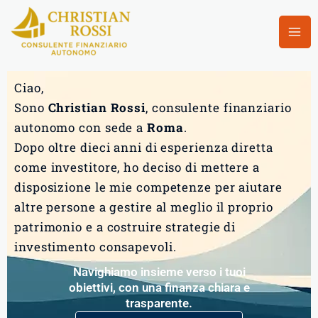
Vai
al
contenuto
Ciao,
Sono
Christian Rossi
, consulente finanziario
autonomo con sede a
Roma
.
Dopo oltre dieci anni di esperienza diretta
come investitore, ho deciso di mettere a
disposizione le mie competenze per aiutare
altre persone a gestire al meglio il proprio
patrimonio e a costruire strategie di
investimento consapevoli.
Navighiamo insieme verso i tuoi
obiettivi, con una finanza chiara e
trasparente.