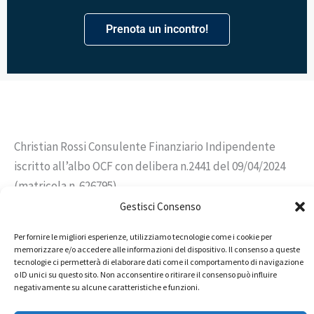
Prenota un incontro!
Christian Rossi Consulente Finanziario Indipendente
iscritto all’albo OCF con delibera n.2441 del 09/04/2024
(matricola n. 626795).
Gestisci Consenso
Informativa Precontrattuale -
Informativa sostenibiltà -
Informativa Acf
Per fornire le migliori esperienze, utilizziamo tecnologie come i cookie per
memorizzare e/o accedere alle informazioni del dispositivo. Il consenso a queste
tecnologie ci permetterà di elaborare dati come il comportamento di navigazione
Privacy Policy -
Cookie Policy
o ID unici su questo sito. Non acconsentire o ritirare il consenso può influire
negativamente su alcune caratteristiche e funzioni.